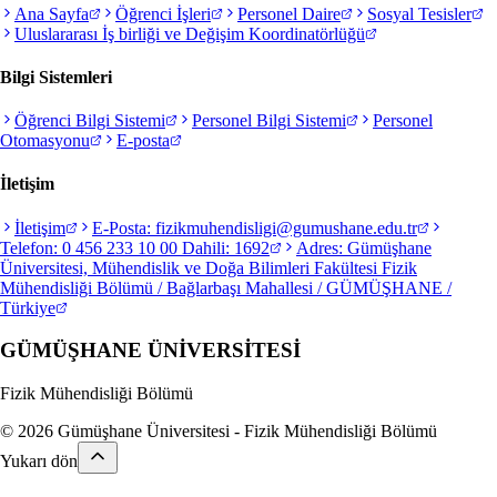
Ana Sayfa
Öğrenci İşleri
Personel Daire
Sosyal Tesisler
Uluslararası İş birliği ve Değişim Koordinatörlüğü
Bilgi Sistemleri
Öğrenci Bilgi Sistemi
Personel Bilgi Sistemi
Personel
Otomasyonu
E-posta
İletişim
İletişim
E-Posta: fizikmuhendisligi@gumushane.edu.tr
Telefon: 0 456 233 10 00 Dahili: 1692
Adres: Gümüşhane
Üniversitesi, Mühendislik ve Doğa Bilimleri Fakültesi Fizik
Mühendisliği Bölümü / Bağlarbaşı Mahallesi / GÜMÜŞHANE /
Türkiye
GÜMÜŞHANE
ÜNİVERSİTESİ
Fizik Mühendisliği Bölümü
© 2026 Gümüşhane Üniversitesi - Fizik Mühendisliği Bölümü
Yukarı dön